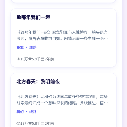
99:22
热门
致那年我们一起
《致那年我们一起》聚焦犯罪与人性博弈，镜头语言
考究，演员表演收放自如。剧情沿着一条主线一路反
转，每次揭晓都重塑前情认知，悬念感拉满。
犯罪
· 线路
18万
5.9千
2年前
97:21
热门
北方春天：黎明前夜
《北方春天》以科幻为线索串联多条交错叙事，每条
线索最终汇成一个意味深长的结尾。多线推进、信息
密度大，二刷时仍有新发现。
科幻
· 线路
18万
5.8千
2年前