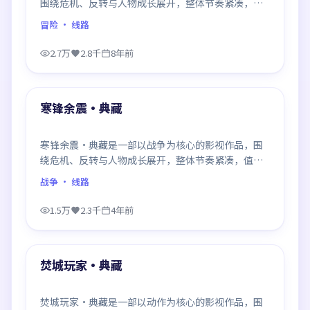
围绕危机、反转与人物成长展开，整体节奏紧凑，值
得推荐观看。
冒险
· 线路
2.7万
2.8千
8年前
99:33
最新
寒锋余震·典藏
寒锋余震·典藏是一部以战争为核心的影视作品，围
绕危机、反转与人物成长展开，整体节奏紧凑，值得
推荐观看。
战争
· 线路
1.5万
2.3千
4年前
99:32
最新
焚城玩家·典藏
焚城玩家·典藏是一部以动作为核心的影视作品，围