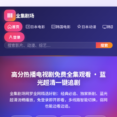
全集剧场
首页
日本电影
韩国电影
日本动漫
韩国
登录
搜索
高分热播电视剧免费全集观看 · 蓝
光超清一键追剧
全集剧场网罗全网精选好剧：经典必追、独家新剧、蓝光
超清流畅播放，免登录即开即看，多线路智能切换，弱网
也能边看边追。