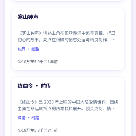
热门
寒山钟声
《寒山钟声》讲述主角在犯罪漩涡中追寻真相、捍卫
初心的故事。亮点在细腻的情感处理与精良制作，感
情戏与动作戏比例平衡，节奏舒服。
犯罪
· 线路
18万
5.9千
1年前
99:58
热门
终曲令 · 前传
《终曲令》是 2023 年上映的中国大陆爱情佳作，围绕
主角在命运转折点的两难抉择展开。镜头克制、情感
浓烈，伏笔层层铺陈，结尾出人意料，是同类题材中
爱情
· 线路
口碑回潮的一部。
18万
5.8千
3年前