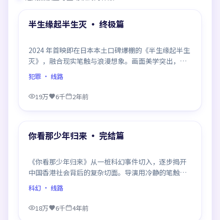
热门
半生缘起半生灭 · 终极篇
2024 年首映即在日本本土口碑爆棚的《半生缘起半生
灭》，融合现实笔触与浪漫想象。画面美学突出，节
奏拿捏到位，是当年话题度居高不下的代表作。
犯罪
· 线路
19万
6千
2年前
99:29
热门
你看那少年归来 · 完结篇
《你看那少年归来》从一桩科幻事件切入，逐步揭开
中国香港社会背后的复杂切面。导演用冷静的笔触描
摹人物挣扎，沉浸感极强，看完后劲十足。
科幻
· 线路
18万
6千
4年前
99:28