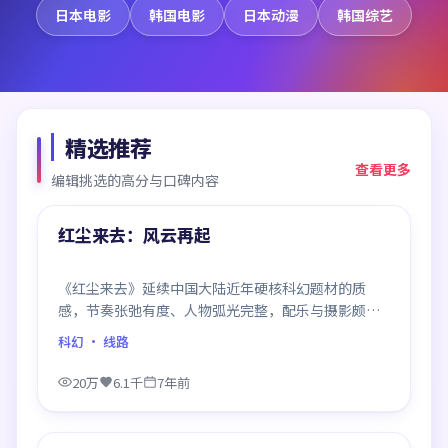
日本电影
韩国电影
日本动漫
韩国综艺
精选推荐
查看更多
编辑挑选的高分与口碑内容
99:02
精选
红尘来去：风云再起
《红尘来去》延续中国大陆近年硬核科幻题材的质
感，节奏张弛有度、人物弧光完整，配乐与摄影颇具
作者风格，是一部值得逐帧细看的诚意之作。
科幻
· 线路
20万
6.1千
7年前
99:20