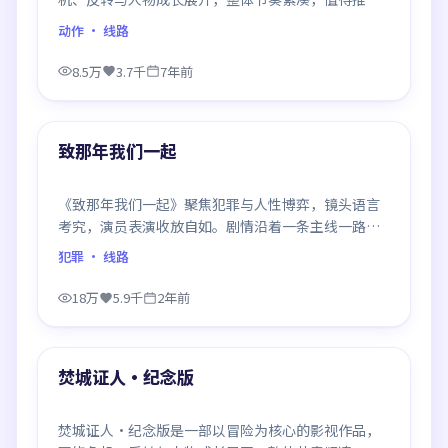
观看。
动作
· 线路
8.5万
3.7千
7年前
99:22
最新
致那年我们一起
《致那年我们一起》聚焦犯罪与人性博弈，镜头语言
考究，演员表演收放自如。剧情沿着一条主线一路反
转，每次揭晓都重塑前情认知，悬念感拉满。
犯罪
· 线路
18万
5.9千
2年前
99:24
最新
焚城证人·纪念版
焚城证人·纪念版是一部以冒险为核心的影视作品，