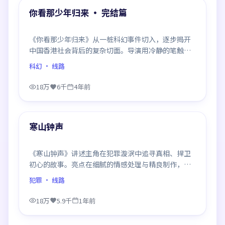
精选
你看那少年归来 · 完结篇
《你看那少年归来》从一桩科幻事件切入，逐步揭开
中国香港社会背后的复杂切面。导演用冷静的笔触描
摹人物挣扎，沉浸感极强，看完后劲十足。
科幻
· 线路
18万
6千
4年前
99:28
精选
寒山钟声
《寒山钟声》讲述主角在犯罪漩涡中追寻真相、捍卫
初心的故事。亮点在细腻的情感处理与精良制作，感
情戏与动作戏比例平衡，节奏舒服。
犯罪
· 线路
18万
5.9千
1年前
99:58