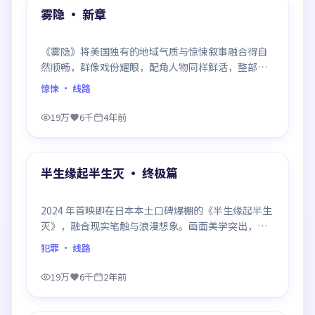
精选
雾隐 · 新章
《雾隐》将美国独有的地域气质与惊悚叙事融合得自
然顺畅，群像戏份耀眼，配角人物同样鲜活，整部作
品质感扎实。
惊悚
· 线路
19万
6千
4年前
99:14
精选
半生缘起半生灭 · 终极篇
2024 年首映即在日本本土口碑爆棚的《半生缘起半生
灭》，融合现实笔触与浪漫想象。画面美学突出，节
奏拿捏到位，是当年话题度居高不下的代表作。
犯罪
· 线路
19万
6千
2年前
99:29