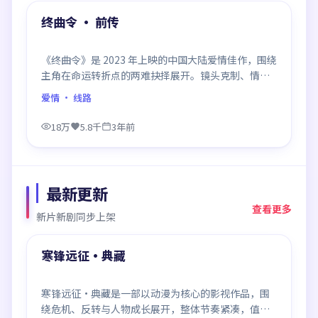
精选
终曲令 · 前传
《终曲令》是 2023 年上映的中国大陆爱情佳作，围绕
主角在命运转折点的两难抉择展开。镜头克制、情感
浓烈，伏笔层层铺陈，结尾出人意料，是同类题材中
爱情
· 线路
口碑回潮的一部。
18万
5.8千
3年前
最新更新
查看更多
新片新剧同步上架
95:49
最新
寒锋远征·典藏
寒锋远征·典藏是一部以动漫为核心的影视作品，围
绕危机、反转与人物成长展开，整体节奏紧凑，值得