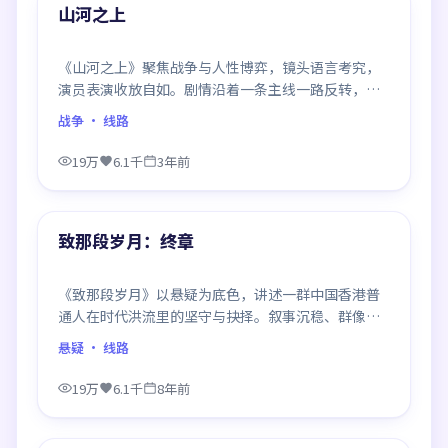
精选
山河之上
《山河之上》聚焦战争与人性博弈，镜头语言考究，
演员表演收放自如。剧情沿着一条主线一路反转，每
次揭晓都重塑前情认知，悬念感拉满。
战争
· 线路
19万
6.1千
3年前
99:18
精选
致那段岁月：终章
《致那段岁月》以悬疑为底色，讲述一群中国香港普
通人在时代洪流里的坚守与抉择。叙事沉稳、群像饱
满，每一场对手戏都打磨得克制而精确，回味悠长。
悬疑
· 线路
19万
6.1千
8年前
99:25